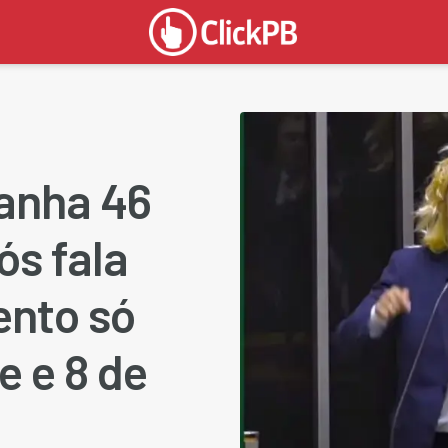
ganha 46
ós fala
ento só
e e 8 de