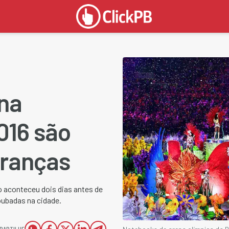
na
016 são
uranças
o aconteceu dois dias antes de
ubadas na cidade​.
PARTILHE