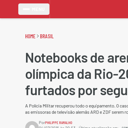
MENU
HOME
BRASIL
Notebooks de are
olímpica da Rio-2
furtados por seg
A Polícia Militar recuperou todo o equipamento. O cas
as emissoras de televisão alemãs ARD e ZDF serem ro
Por
PHILIPPE RAMALHO
COM
04/07/2016 às 20:53
- Última atualização em: