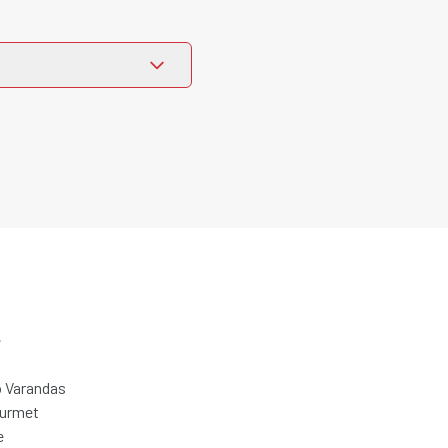
e
 Varandas
ourmet
e