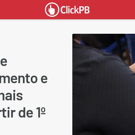
de
amento e
mais
ir de 1º