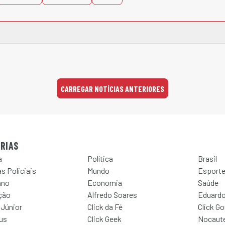
CARREGAR NOTÍCIAS ANTERIORES
RIAS
a
Política
Brasil
s Policiais
Mundo
Esport
ano
Economia
Saúde
ção
Alfredo Soares
Eduardo
 Júnior
Click da Fé
Click G
Jus
Click Geek
Nocaut