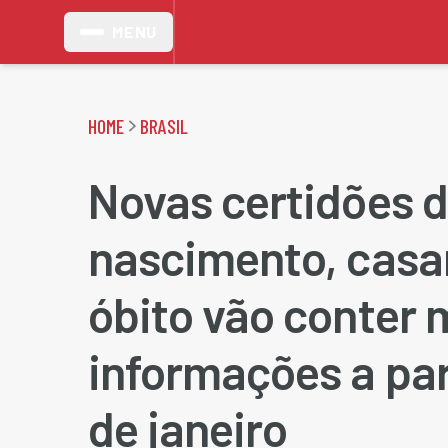
MENU
HOME
BRASIL
Novas certidões 
nascimento, cas
óbito vão conter 
informações a part
de janeiro