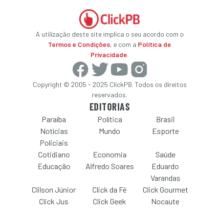
A utilização deste site implica o seu acordo com o
Termos e Condições
, e com a
Política de
Privacidade
.
Copyright © 2005 - 2025 ClickPB. Todos os direitos
reservados.
EDITORIAS
Paraíba
Política
Brasil
Notícias
Mundo
Esporte
Policiais
Cotidiano
Economia
Saúde
Educação
Alfredo Soares
Eduardo
Varandas
Clilson Júnior
Click da Fé
Click Gourmet
Click Jus
Click Geek
Nocaute