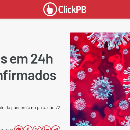
os em 24h
onfirmados
io da pandemia no país; são 72
PARTILHE