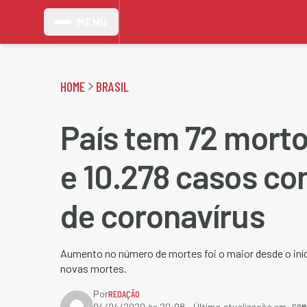
MENU
HOME
BRASIL
País tem 72 mort
e 10.278 casos c
de coronavírus
Aumento no número de mortes foi o maior desde o iníc
novas mortes.
Por
REDAÇÃO
COM
04/04/2020 às 20:08
- Última atualização em: