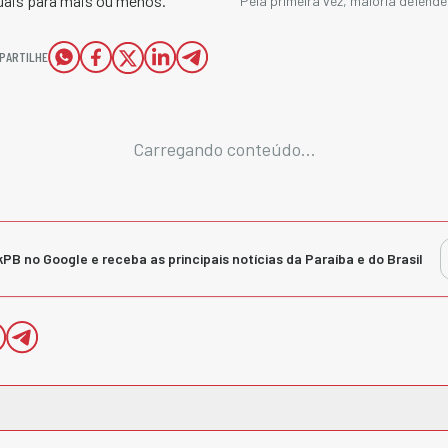
uais para mais ou menos.
Pela primeira vez, maioria defend
PARTILHE
Carregando conteúdo...
kPB no Google e receba as principais notícias da Paraíba e do Brasil