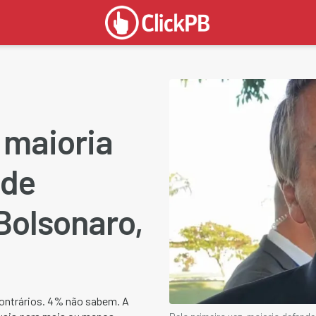
, maioria
 de
Bolsonaro,
ontrários. 4% não sabem. A