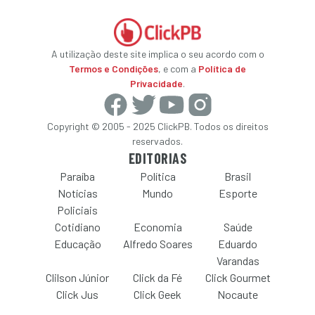
A utilização deste site implica o seu acordo com o
Termos e Condições
, e com a
Política de
Privacidade
.
Copyright © 2005 - 2025 ClickPB. Todos os direitos
reservados.
EDITORIAS
Paraíba
Política
Brasil
Notícias
Mundo
Esporte
Policiais
Cotidiano
Economia
Saúde
Educação
Alfredo Soares
Eduardo
Varandas
Clilson Júnior
Click da Fé
Click Gourmet
Click Jus
Click Geek
Nocaute