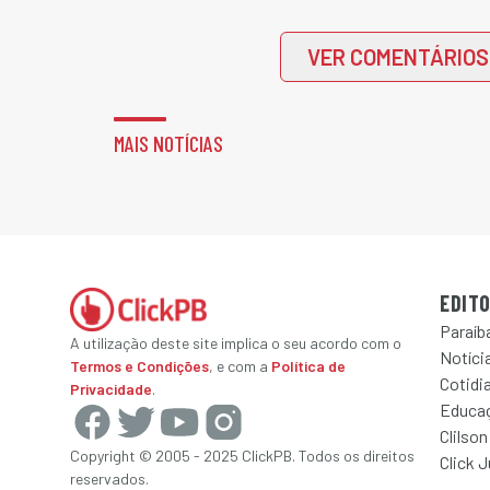
VER COMENTÁRIOS
MAIS NOTÍCIAS
EDITO
Paraíb
A utilização deste site implica o seu acordo com o
Notícia
Termos e Condições
, e com a
Política de
Cotidi
Privacidade
.
Educa
Clilson
Copyright © 2005 - 2025 ClickPB. Todos os direitos
Click 
reservados.