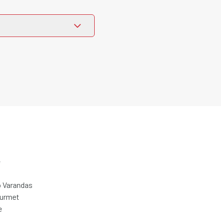
e
 Varandas
ourmet
e