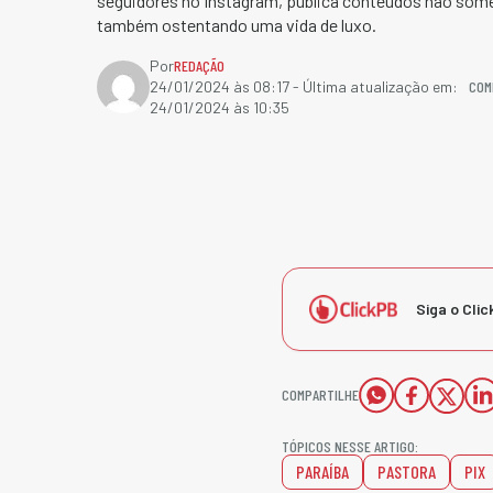
seguidores no Instagram, publica conteúdos não somen
também ostentando uma vida de luxo.
Por
REDAÇÃO
COM
24/01/2024 às 08:17
- Última atualização em:
24/01/2024 às 10:35
Siga o Clic
COMPARTILHE
TÓPICOS NESSE ARTIGO:
PARAÍBA
PASTORA
PIX