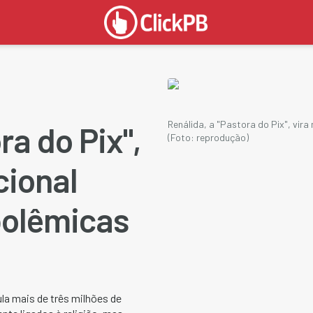
Renálida, a "Pastora do Pix", vir
ra do Pix",
(Foto: reprodução)
cional
polêmicas
la mais de três milhões de