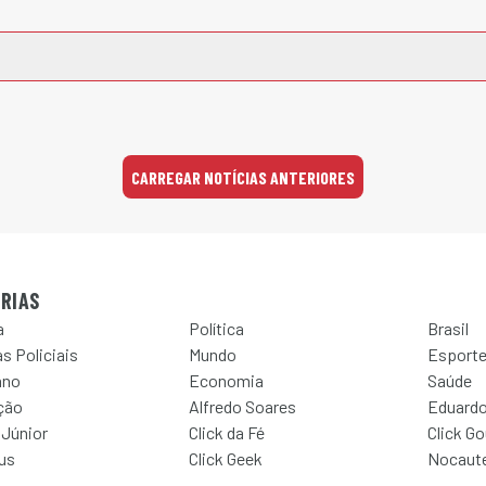
CARREGAR NOTÍCIAS ANTERIORES
RIAS
a
Política
Brasil
s Policiais
Mundo
Esport
ano
Economia
Saúde
ção
Alfredo Soares
Eduardo
 Júnior
Click da Fé
Click G
Jus
Click Geek
Nocaut