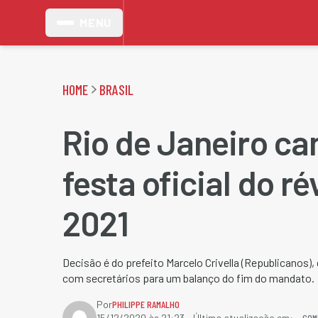
MENU
HOME
BRASIL
Rio de Janeiro ca
festa oficial do ré
2021
Decisão é do prefeito Marcelo Crivella (Republicanos), 
com secretários para um balanço do fim do mandato.
Por
PHILIPPE RAMALHO
COM
15/12/2020 às 21:23
- Última atualização em: