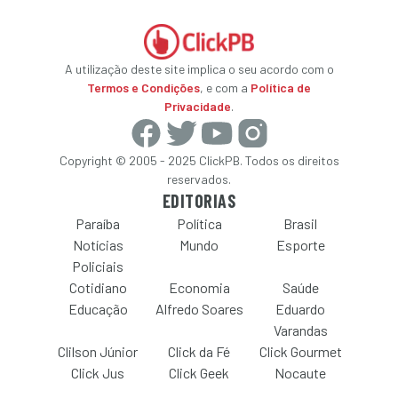
A utilização deste site implica o seu acordo com o
Termos e Condições
, e com a
Política de
Privacidade
.
Copyright © 2005 - 2025 ClickPB. Todos os direitos
reservados.
EDITORIAS
Paraíba
Política
Brasil
Notícias
Mundo
Esporte
Policiais
Cotidiano
Economia
Saúde
Educação
Alfredo Soares
Eduardo
Varandas
Clilson Júnior
Click da Fé
Click Gourmet
Click Jus
Click Geek
Nocaute