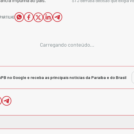
ância impunha ao país.​
STJ derruba decisão que exigia v
PARTILHE
Carregando conteúdo...
kPB no Google e receba as principais notícias da Paraíba e do Brasil