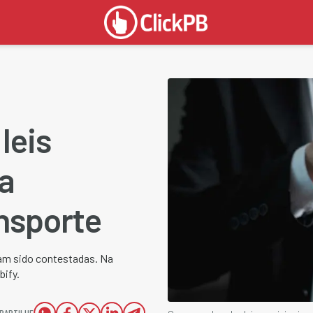
leis
ra
ansporte
iam sido contestadas. Na
bify.
PARTILHE