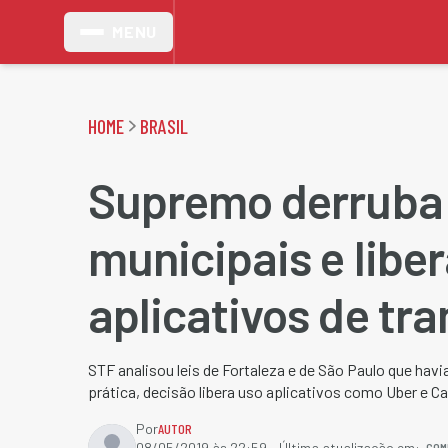
MENU
HOME
BRASIL
Supremo derruba 
municipais e libe
aplicativos de tr
STF analisou leis de Fortaleza e de São Paulo que hav
prática, decisão libera uso aplicativos como Uber e Ca
Por
AUTOR
COM
08/05/2019 às 22:59
- Última atualização em: