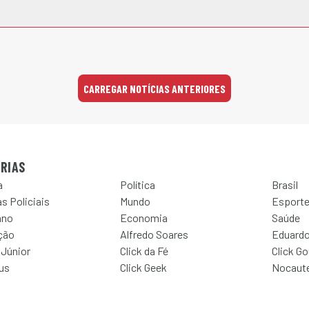
CARREGAR NOTÍCIAS ANTERIORES
RIAS
a
Política
Brasil
s Policiais
Mundo
Esport
ano
Economia
Saúde
ção
Alfredo Soares
Eduardo
 Júnior
Click da Fé
Click G
Jus
Click Geek
Nocaut