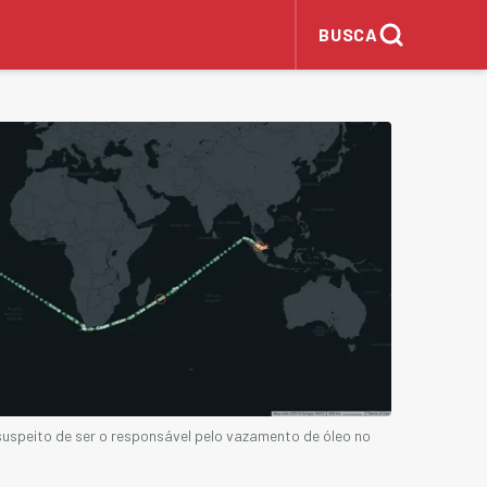
BUSCA
 suspeito de ser o responsável pelo vazamento de óleo no