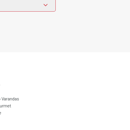
e
 Varandas
ourmet
e