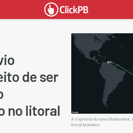
vio
ito de ser
o
 no litoral
A trajetória do navio Bouboulina,
litoral brasileiro