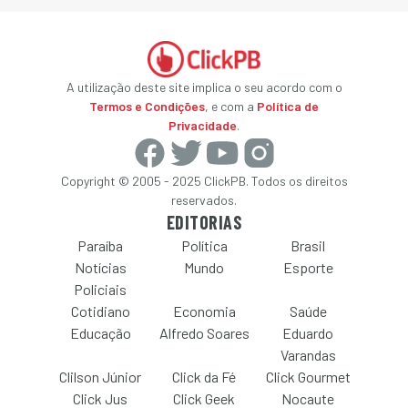
A utilização deste site implica o seu acordo com o
Termos e Condições
, e com a
Política de
Privacidade
.
Copyright © 2005 - 2025 ClickPB. Todos os direitos
reservados.
EDITORIAS
Paraíba
Política
Brasil
Notícias
Mundo
Esporte
Policiais
Cotidiano
Economia
Saúde
Educação
Alfredo Soares
Eduardo
Varandas
Clilson Júnior
Click da Fé
Click Gourmet
Click Jus
Click Geek
Nocaute