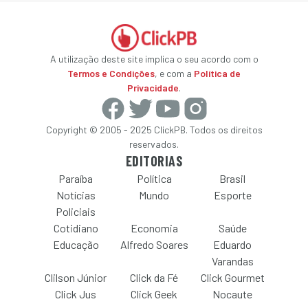
A utilização deste site implica o seu acordo com o
Termos e Condições
, e com a
Política de
Privacidade
.
Copyright © 2005 - 2025 ClickPB. Todos os direitos
reservados.
EDITORIAS
Paraíba
Política
Brasil
Notícias
Mundo
Esporte
Policiais
Cotidiano
Economia
Saúde
Educação
Alfredo Soares
Eduardo
Varandas
Clilson Júnior
Click da Fé
Click Gourmet
Click Jus
Click Geek
Nocaute