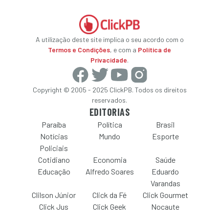
A utilização deste site implica o seu acordo com o
Termos e Condições
, e com a
Política de
Privacidade
.
Copyright © 2005 - 2025 ClickPB. Todos os direitos
reservados.
EDITORIAS
Paraíba
Política
Brasil
Notícias
Mundo
Esporte
Policiais
Cotidiano
Economia
Saúde
Educação
Alfredo Soares
Eduardo
Varandas
Clilson Júnior
Click da Fé
Click Gourmet
Click Jus
Click Geek
Nocaute