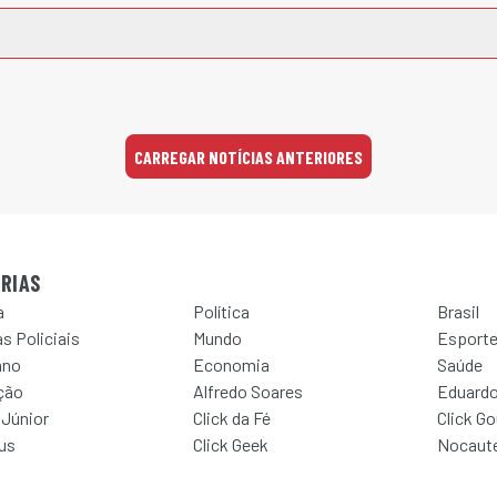
CARREGAR NOTÍCIAS ANTERIORES
RIAS
a
Política
Brasil
s Policiais
Mundo
Esport
ano
Economia
Saúde
ção
Alfredo Soares
Eduardo
 Júnior
Click da Fé
Click G
Jus
Click Geek
Nocaut