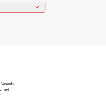
e
 Varandas
ourmet
e