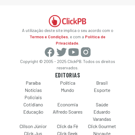
A utilização deste site implica o seu acordo com o
Termos e Condições
, e com a
Política de
Privacidade
.
Copyright © 2005 - 2025 ClickPB. Todos os direitos
reservados.
EDITORIAS
Paraíba
Política
Brasil
Notícias
Mundo
Esporte
Policiais
Cotidiano
Economia
Saúde
Educação
Alfredo Soares
Eduardo
Varandas
Clilson Júnior
Click da Fé
Click Gourmet
Click Jus
Click Geek
Nocaute