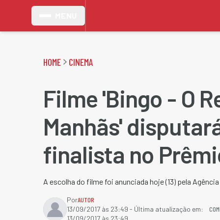
MENU
HOME
CINEMA
Filme 'Bingo - O R
Manhãs' disputar
finalista no Prêm
A escolha do filme foi anunciada hoje (13) pela Agênci
Por
AUTOR
COM
13/09/2017 às 23:49
- Última atualização em:
13/09/2017 às 23:49