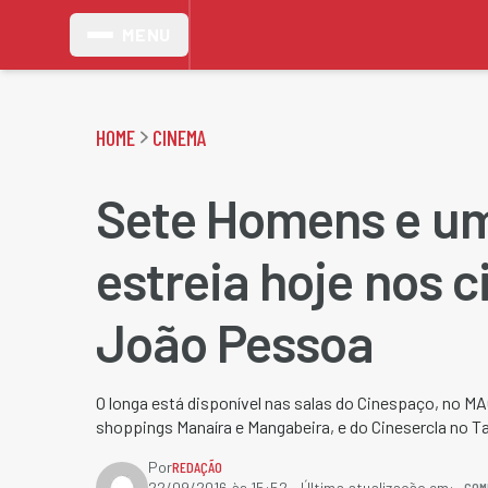
MENU
HOME
CINEMA
Sete Homens e um
estreia hoje nos 
João Pessoa
O longa está disponível nas salas do Cinespaço, no MA
shoppings Manaíra e Mangabeira, e do Cinesercla no 
Por
REDAÇÃO
COM
22/09/2016 às 15:52
- Última atualização em: