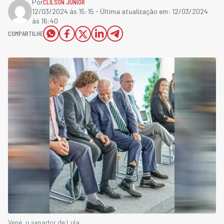
Por
CLILSON JÚNIOR
12/03/2024 às 15:15
- Última atualização em:
12/03/2024
às 16:40
COMPARTILHE
Vené, o senador de Lula