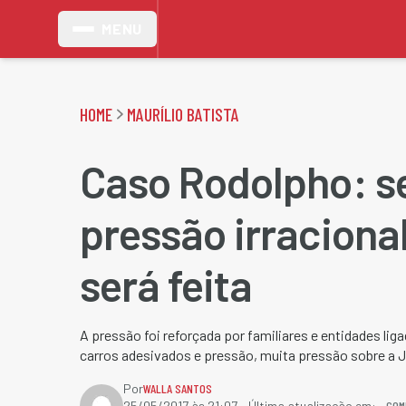
MENU
HOME
MAURÍLIO BATISTA
Caso Rodolpho: 
pressão irracional
será feita
A pressão foi reforçada por familiares e entidades lig
carros adesivados e pressão, muita pressão sobre a 
Por
WALLA SANTOS
COM
25/05/2017 às 21:07
- Última atualização em: