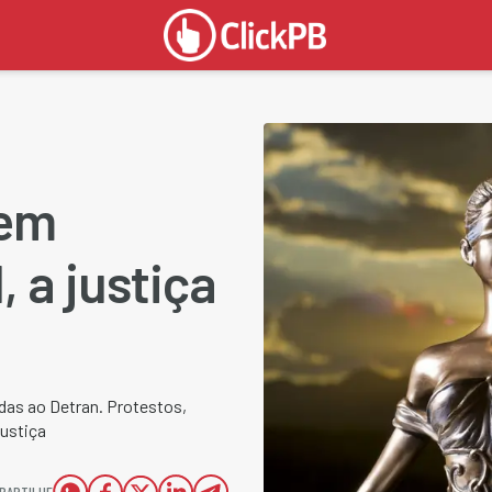
sem
, a justiça
adas ao Detran. Protestos,
Justiça
PARTILHE