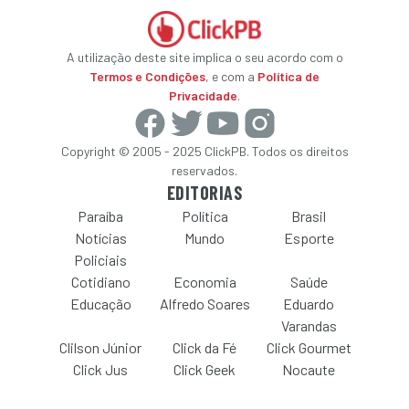
A utilização deste site implica o seu acordo com o
Termos e Condições
, e com a
Política de
Privacidade
.
Copyright © 2005 - 2025 ClickPB. Todos os direitos
reservados.
EDITORIAS
Paraíba
Política
Brasil
Notícias
Mundo
Esporte
Policiais
Cotidiano
Economia
Saúde
Educação
Alfredo Soares
Eduardo
Varandas
Clilson Júnior
Click da Fé
Click Gourmet
Click Jus
Click Geek
Nocaute