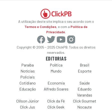
A utilização deste site implica o seu acordo com o
Termos e Condições
, e com a
Política de
Privacidade
.
Copyright © 2005 - 2025 ClickPB. Todos os direitos
reservados.
EDITORIAS
Paraíba
Política
Brasil
Notícias
Mundo
Esporte
Policiais
Cotidiano
Economia
Saúde
Educação
Alfredo Soares
Eduardo
Varandas
Clilson Júnior
Click da Fé
Click Gourmet
Click Jus
Click Geek
Nocaute