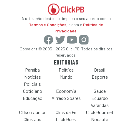
A utilização deste site implica o seu acordo com o
Termos e Condições
, e com a
Política de
Privacidade
.
Copyright © 2005 - 2025 ClickPB. Todos os direitos
reservados.
EDITORIAS
Paraíba
Política
Brasil
Notícias
Mundo
Esporte
Policiais
Cotidiano
Economia
Saúde
Educação
Alfredo Soares
Eduardo
Varandas
Clilson Júnior
Click da Fé
Click Gourmet
Click Jus
Click Geek
Nocaute