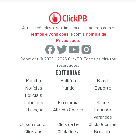
A utilização deste site implica o seu acordo com o
Termos e Condições
, e com a
Política de
Privacidade
.
Copyright © 2005 - 2025 ClickPB. Todos os direitos
reservados.
EDITORIAS
Paraíba
Política
Brasil
Notícias
Mundo
Esporte
Policiais
Cotidiano
Economia
Saúde
Educação
Alfredo Soares
Eduardo
Varandas
Clilson Júnior
Click da Fé
Click Gourmet
Click Jus
Click Geek
Nocaute