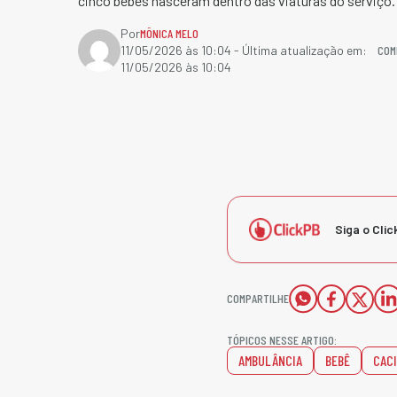
cinco bebês nasceram dentro das viaturas do serviço.
Por
MÔNICA MELO
COM
11/05/2026 às 10:04
- Última atualização em:
11/05/2026 às 10:04
Siga o Clic
COMPARTILHE
TÓPICOS NESSE ARTIGO:
AMBULÂNCIA
BEBÊ
CAC