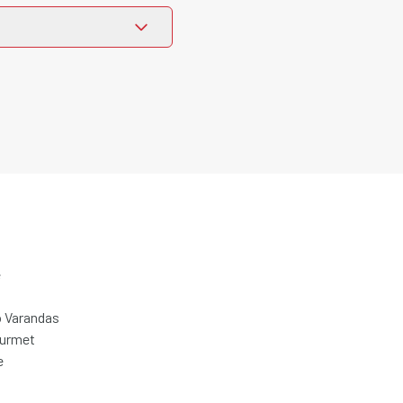
e
 Varandas
ourmet
e