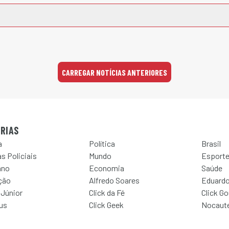
CARREGAR NOTÍCIAS ANTERIORES
RIAS
a
Política
Brasil
s Policiais
Mundo
Esport
ano
Economia
Saúde
ção
Alfredo Soares
Eduardo
 Júnior
Click da Fé
Click G
Jus
Click Geek
Nocaut