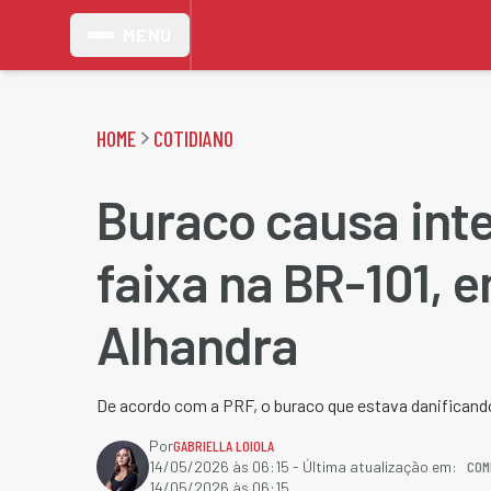
MENU
HOME
COTIDIANO
Buraco causa int
faixa na BR-101, 
Alhandra
De acordo com a PRF, o buraco que estava danificando
Por
GABRIELLA LOIOLA
COM
14/05/2026 às 06:15
- Última atualização em:
14/05/2026 às 06:15