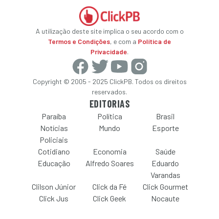
A utilização deste site implica o seu acordo com o
Termos e Condições
, e com a
Política de
Privacidade
.
Copyright © 2005 - 2025 ClickPB. Todos os direitos
reservados.
EDITORIAS
Paraíba
Política
Brasil
Notícias
Mundo
Esporte
Policiais
Cotidiano
Economia
Saúde
Educação
Alfredo Soares
Eduardo
Varandas
Clilson Júnior
Click da Fé
Click Gourmet
Click Jus
Click Geek
Nocaute