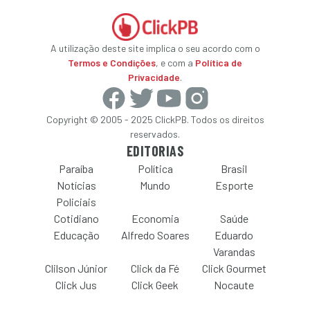
A utilização deste site implica o seu acordo com o
Termos e Condições
, e com a
Política de
Privacidade
.
Copyright © 2005 - 2025 ClickPB. Todos os direitos
reservados.
EDITORIAS
Paraíba
Política
Brasil
Notícias
Mundo
Esporte
Policiais
Cotidiano
Economia
Saúde
Educação
Alfredo Soares
Eduardo
Varandas
Clilson Júnior
Click da Fé
Click Gourmet
Click Jus
Click Geek
Nocaute