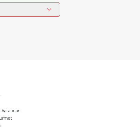
e
 Varandas
ourmet
e