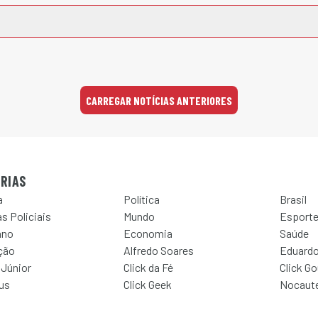
CARREGAR NOTÍCIAS ANTERIORES
RIAS
a
Política
Brasil
s Policiais
Mundo
Esport
ano
Economia
Saúde
ção
Alfredo Soares
Eduardo
 Júnior
Click da Fé
Click G
Jus
Click Geek
Nocaut