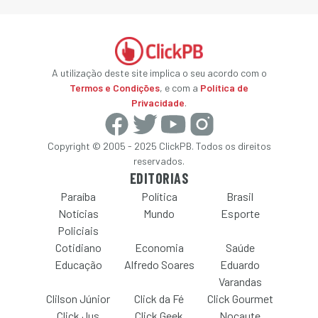
A utilização deste site implica o seu acordo com o
Termos e Condições
, e com a
Política de
Privacidade
.
Copyright © 2005 - 2025 ClickPB. Todos os direitos
reservados.
EDITORIAS
Paraíba
Política
Brasil
Notícias
Mundo
Esporte
Policiais
Cotidiano
Economia
Saúde
Educação
Alfredo Soares
Eduardo
Varandas
Clilson Júnior
Click da Fé
Click Gourmet
Click Jus
Click Geek
Nocaute