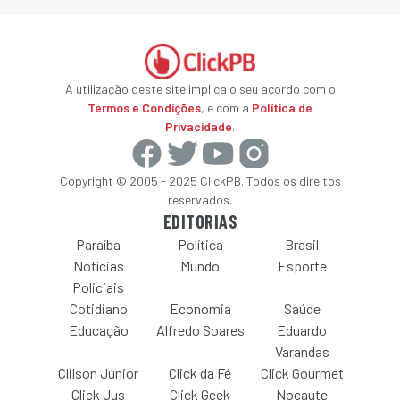
A utilização deste site implica o seu acordo com o
Termos e Condições
, e com a
Política de
Privacidade
.
Copyright © 2005 - 2025 ClickPB. Todos os direitos
reservados.
EDITORIAS
Paraíba
Política
Brasil
Notícias
Mundo
Esporte
Policiais
Cotidiano
Economia
Saúde
Educação
Alfredo Soares
Eduardo
Varandas
Clilson Júnior
Click da Fé
Click Gourmet
Click Jus
Click Geek
Nocaute