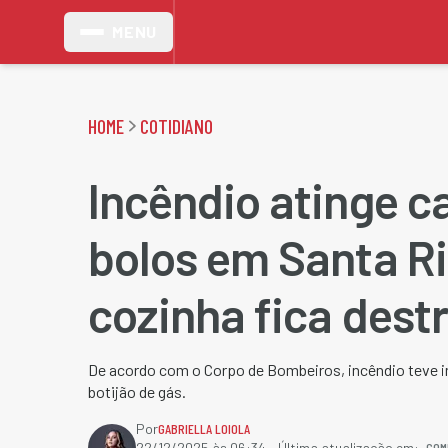
MENU
HOME
COTIDIANO
Incêndio atinge c
bolos em Santa Ri
cozinha fica dest
De acordo com o Corpo de Bombeiros, incêndio teve in
botijão de gás.
Por
GABRIELLA LOIOLA
COM
22/12/2025 às 06:34
- Última atualização em: