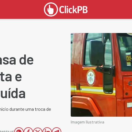
asa de
ta e
ruída
ício durante uma troca de
Imagem Ilustrativa
PARTILHE