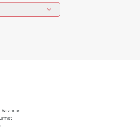
e
 Varandas
ourmet
e