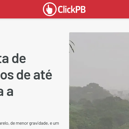
ta de
tos de até
a a
arelo, de menor gravidade, e um