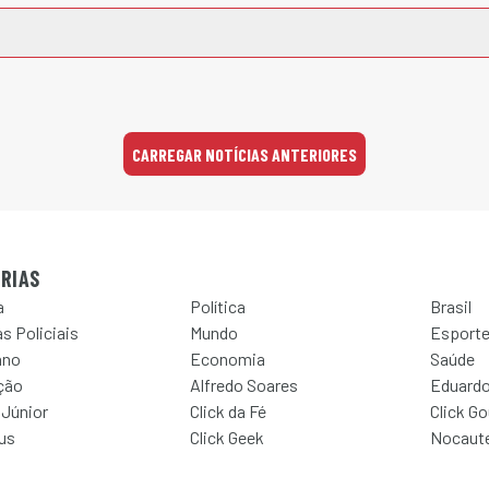
CARREGAR NOTÍCIAS ANTERIORES
RIAS
a
Política
Brasil
s Policiais
Mundo
Esport
ano
Economia
Saúde
ção
Alfredo Soares
Eduardo
 Júnior
Click da Fé
Click G
Jus
Click Geek
Nocaut