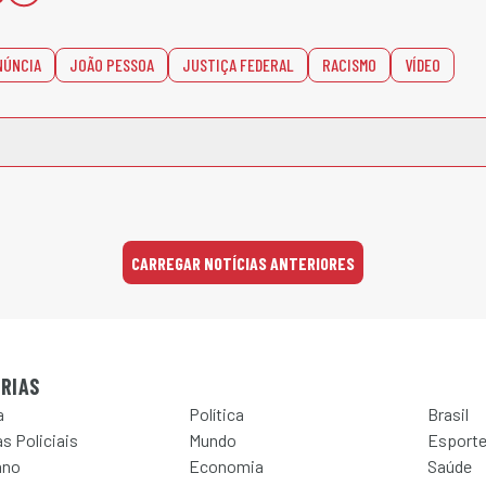
NÚNCIA
JOÃO PESSOA
JUSTIÇA FEDERAL
RACISMO
VÍDEO
CARREGAR NOTÍCIAS ANTERIORES
RIAS
a
Política
Brasil
s Policiais
Mundo
Esport
ano
Economia
Saúde