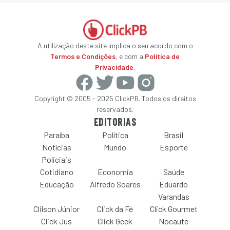
A utilização deste site implica o seu acordo com o
Termos e Condições
, e com a
Política de
Privacidade
.
Copyright © 2005 - 2025 ClickPB. Todos os direitos
reservados.
EDITORIAS
Paraíba
Política
Brasil
Notícias
Mundo
Esporte
Policiais
Cotidiano
Economia
Saúde
Educação
Alfredo Soares
Eduardo
Varandas
Clilson Júnior
Click da Fé
Click Gourmet
Click Jus
Click Geek
Nocaute