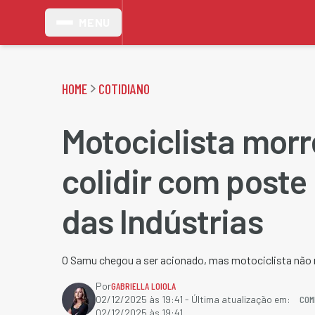
MENU
HOME
COTIDIANO
Motociclista morr
colidir com poste
das Indústrias
O Samu chegou a ser acionado, mas motociclista não r
Por
GABRIELLA LOIOLA
COM
02/12/2025 às 19:41
- Última atualização em:
02/12/2025 às 19:41