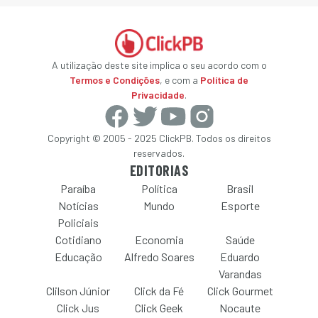
A utilização deste site implica o seu acordo com o
Termos e Condições
, e com a
Política de
Privacidade
.
Copyright © 2005 - 2025 ClickPB. Todos os direitos
reservados.
EDITORIAS
Paraíba
Política
Brasil
Notícias
Mundo
Esporte
Policiais
Cotidiano
Economia
Saúde
Educação
Alfredo Soares
Eduardo
Varandas
Clilson Júnior
Click da Fé
Click Gourmet
Click Jus
Click Geek
Nocaute