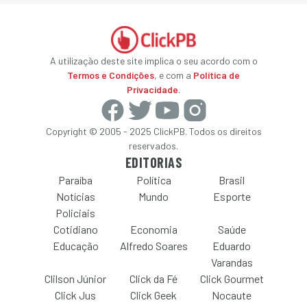
A utilização deste site implica o seu acordo com o
Termos e Condições
, e com a
Política de
Privacidade
.
Copyright © 2005 - 2025 ClickPB. Todos os direitos
reservados.
EDITORIAS
Paraíba
Política
Brasil
Notícias
Mundo
Esporte
Policiais
Cotidiano
Economia
Saúde
Educação
Alfredo Soares
Eduardo
Varandas
Clilson Júnior
Click da Fé
Click Gourmet
Click Jus
Click Geek
Nocaute