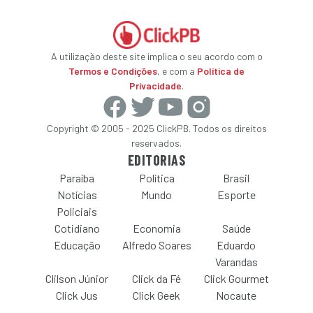
A utilização deste site implica o seu acordo com o
Termos e Condições
, e com a
Política de
Privacidade
.
Copyright © 2005 - 2025 ClickPB. Todos os direitos
reservados.
EDITORIAS
Paraíba
Política
Brasil
Notícias
Mundo
Esporte
Policiais
Cotidiano
Economia
Saúde
Educação
Alfredo Soares
Eduardo
Varandas
Clilson Júnior
Click da Fé
Click Gourmet
Click Jus
Click Geek
Nocaute