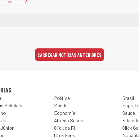
CARREGAR NOTÍCIAS ANTERIORES
RIAS
a
Política
Brasil
s Policiais
Mundo
Esport
ano
Economia
Saúde
ção
Alfredo Soares
Eduardo
 Júnior
Click da Fé
Click G
Jus
Click Geek
Nocaut