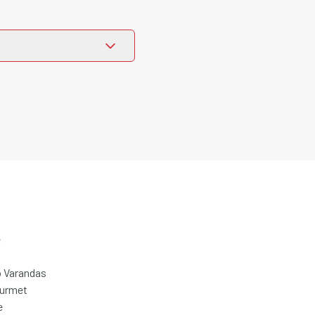
e
 Varandas
ourmet
e