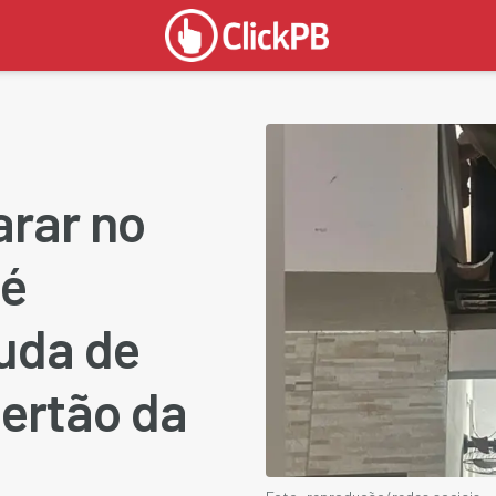
arar no
 é
uda de
ertão da