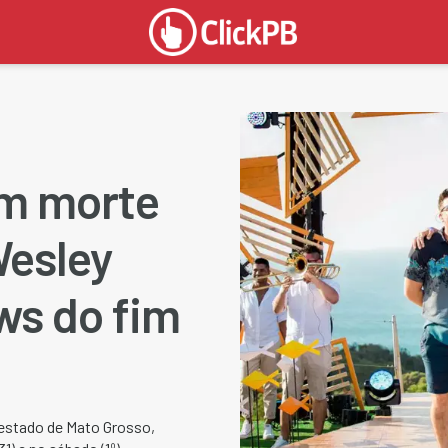
om morte
Wesley
ws do fim
 estado de Mato Grosso,