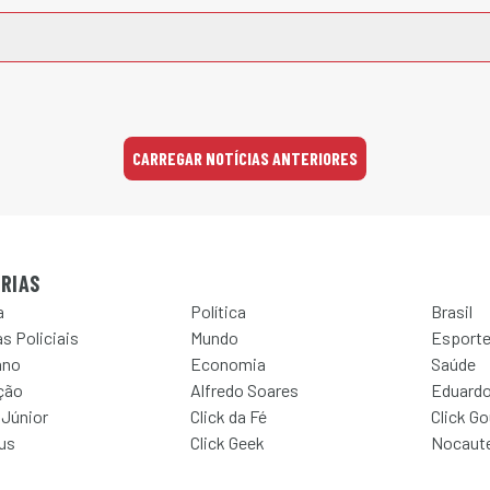
CARREGAR NOTÍCIAS ANTERIORES
RIAS
a
Política
Brasil
s Policiais
Mundo
Esport
ano
Economia
Saúde
ção
Alfredo Soares
Eduardo
 Júnior
Click da Fé
Click G
Jus
Click Geek
Nocaut