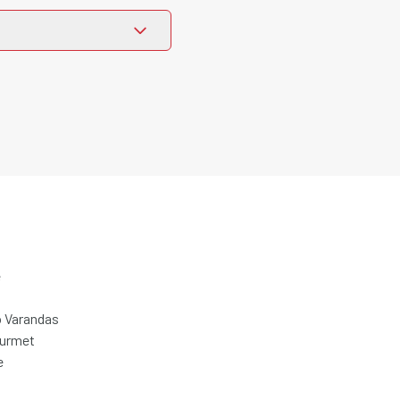
e
 Varandas
ourmet
e