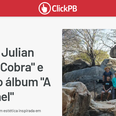
 Julian
"Cobra" e
o álbum "A
el"
em estética inspirada em