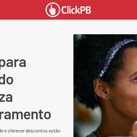
 para
do
za
ramento
ade e oferecer descontos estão