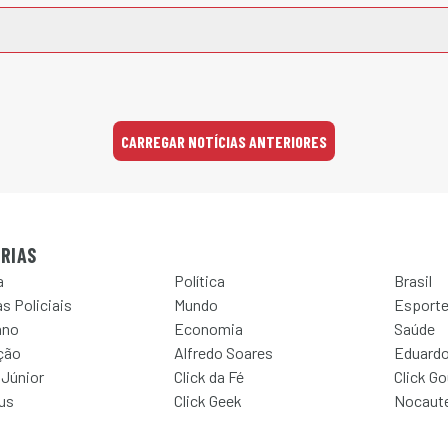
CARREGAR NOTÍCIAS ANTERIORES
RIAS
a
Política
Brasil
s Policiais
Mundo
Esport
ano
Economia
Saúde
ção
Alfredo Soares
Eduardo
 Júnior
Click da Fé
Click G
Jus
Click Geek
Nocaut