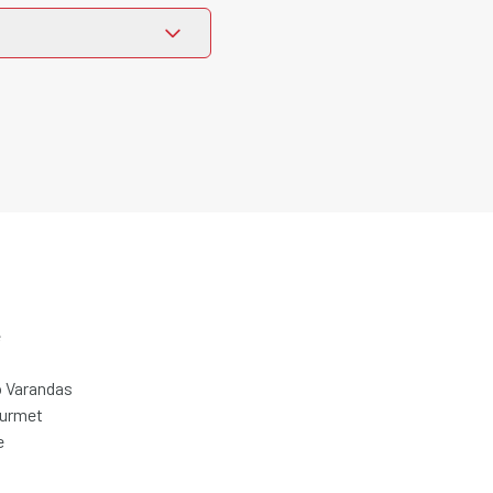
e
 Varandas
ourmet
e