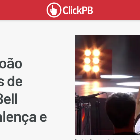
João
s de
ell
alença e