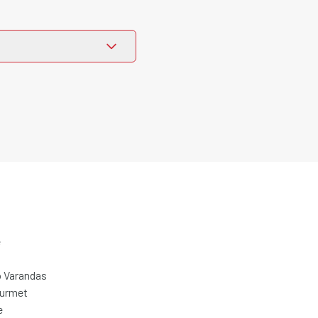
e
 Varandas
ourmet
e