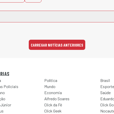
CARREGAR NOTÍCIAS ANTERIORES
RIAS
a
Política
Brasil
s Policiais
Mundo
Esport
ano
Economia
Saúde
ção
Alfredo Soares
Eduardo
 Júnior
Click da Fé
Click G
Jus
Click Geek
Nocaut