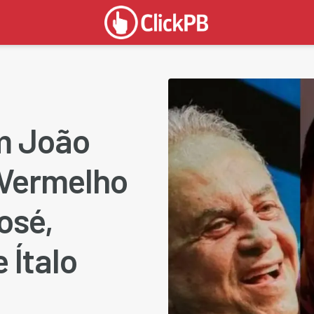
m João
 Vermelho
osé,
 Ítalo