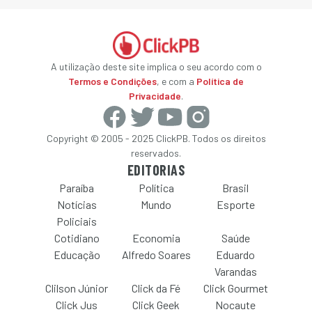
A utilização deste site implica o seu acordo com o
Termos e Condições
, e com a
Política de
Privacidade
.
Copyright © 2005 - 2025 ClickPB. Todos os direitos
reservados.
EDITORIAS
Paraíba
Política
Brasil
Notícias
Mundo
Esporte
Policiais
Cotidiano
Economia
Saúde
Educação
Alfredo Soares
Eduardo
Varandas
Clilson Júnior
Click da Fé
Click Gourmet
Click Jus
Click Geek
Nocaute