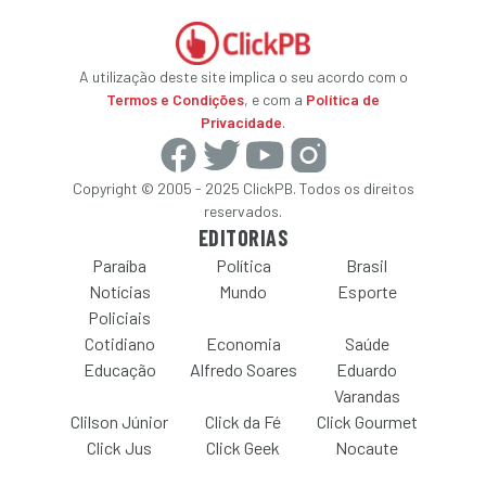
A utilização deste site implica o seu acordo com o
Termos e Condições
, e com a
Política de
Privacidade
.
Copyright © 2005 - 2025 ClickPB. Todos os direitos
reservados.
EDITORIAS
Paraíba
Política
Brasil
Notícias
Mundo
Esporte
Policiais
Cotidiano
Economia
Saúde
Educação
Alfredo Soares
Eduardo
Varandas
Clilson Júnior
Click da Fé
Click Gourmet
Click Jus
Click Geek
Nocaute