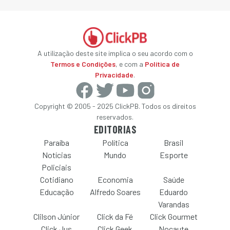
A utilização deste site implica o seu acordo com o
Termos e Condições
, e com a
Política de
Privacidade
.
Copyright © 2005 - 2025 ClickPB. Todos os direitos
reservados.
EDITORIAS
Paraíba
Política
Brasil
Notícias
Mundo
Esporte
Policiais
Cotidiano
Economia
Saúde
Educação
Alfredo Soares
Eduardo
Varandas
Clilson Júnior
Click da Fé
Click Gourmet
Click Jus
Click Geek
Nocaute